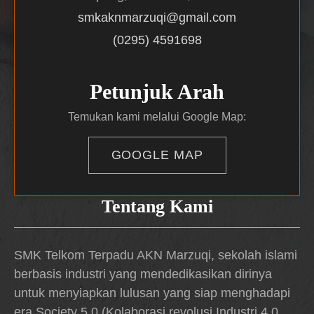
smkaknmarzuqi@gmail.com
(0295) 4591698
Petunjuk Arah
Temukan kami melalui Google Map:
GOOGLE MAP
Tentang Kami
SMK Telkom Terpadu AKN Marzuqi, sekolah islami
berbasis industri yang mendedikasikan dirinya
untuk menyiapkan lulusan yang siap menghadapi
era Society 5.0 (Kolaborasi revolusi Industri 4.0