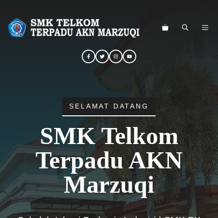
Langsung
ke
ME
isi
SELAMAT DATANG
SMK Telkom
Terpadu AKN
Marzuqi