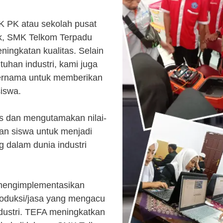
K PK atau sekolah pusat
k, SMK Telkom Terpadu
ingkatan kualitas. Selain
uhan industri, kami juga
ternama untuk memberikan
siswa.
s dan mengutamakan nilai-
kan siswa untuk menjadi
 dalam dunia industri
 mengimplementasikan
roduksi/jasa yang mengacu
ndustri. TEFA meningkatkan