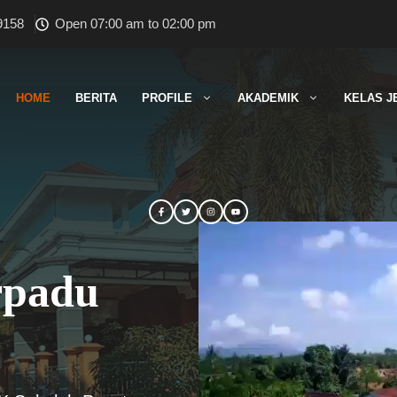
9158
Open 07:00 am to 02:00 pm
HOME
BERITA
PROFILE
AKADEMIK
KELAS J
rpadu