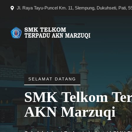
Langsung
Jl. Raya Tayu-Puncel Km. 11, Slempung, Dukuhseti, Pati, 5
ke
isi
SELAMAT DATANG
SMK Telkom Te
AKN Marzuqi