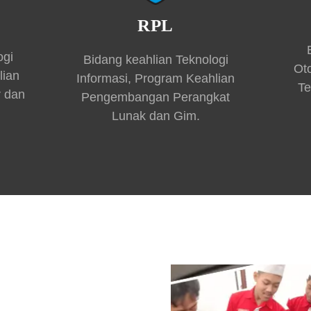
RPL
ogi
Bidang keahlian Teknologi
Ot
lian
Informasi, Program Keahlian
Te
r dan
Pengembangan Perangkat
Lunak dan Gim.