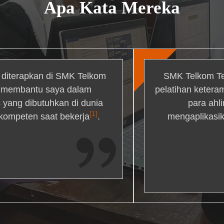
Apa Kata Mereka
g diterapkan di SMK Telkom
SMK Telkom Te
r membantu saya dalam
pelatihan ketera
yang dibutuhkan di dunia
para ahl
[1]
 kompeten saat bekerja
.
mengaplikasik
ons