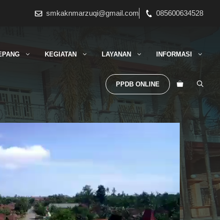
smkaknmarzuqi@gmail.com
085600634528
EPANG
KEGIATAN
LAYANAN
INFORMASI
PPDB ONLINE