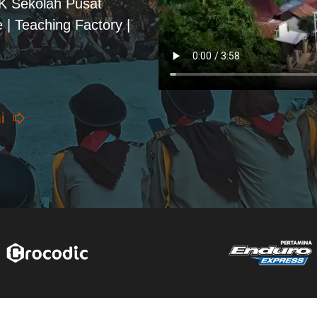
PK Sekolah Pusat
 | Teaching Factory |
i