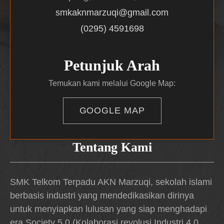
smkaknmarzuqi@gmail.com
(0295) 4591698
Petunjuk Arah
Temukan kami melalui Google Map:
GOOGLE MAP
Tentang Kami
SMK Telkom Terpadu AKN Marzuqi, sekolah islami
berbasis industri yang mendedikasikan dirinya
untuk menyiapkan lulusan yang siap menghadapi
era Society 5.0 (Kolaborasi revolusi Industri 4.0