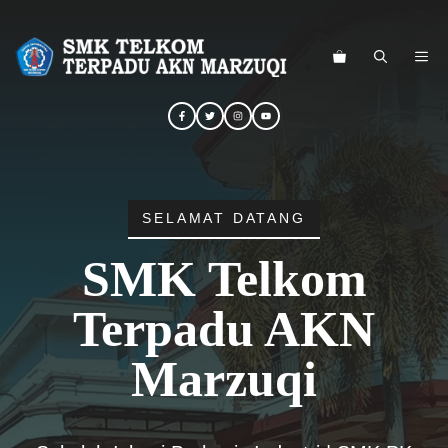
Langsung
ke
ME
isi
SELAMAT DATANG
SMK Telkom
Terpadu AKN
Marzuqi