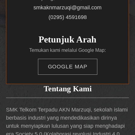
smkaknmarzuqi@gmail.com
(0295) 4591698
Petunjuk Arah
Temukan kami melalui Google Map:
GOOGLE MAP
Tentang Kami
SMK Telkom Terpadu AKN Marzuqi, sekolah islami
berbasis industri yang mendedikasikan dirinya
untuk menyiapkan lulusan yang siap menghadapi
era Society 5.0 (Kolaborasi revolusi Industri 4.0