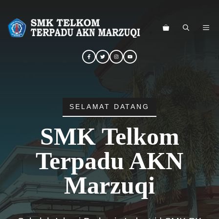
Langsung
ke
ME
isi
SELAMAT DATANG
SMK Telkom
Terpadu AKN
Marzuqi