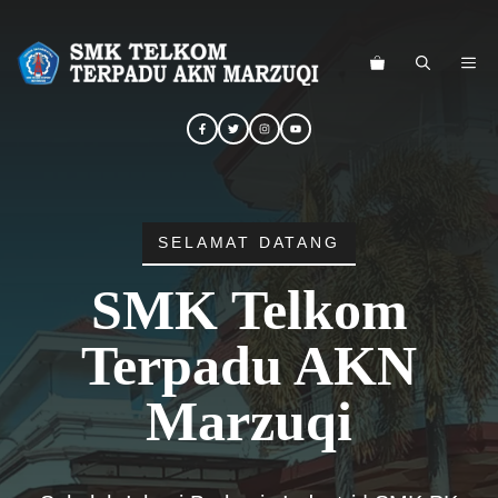
Langsung
ke
ME
isi
SELAMAT DATANG
SMK Telkom
Terpadu AKN
Marzuqi