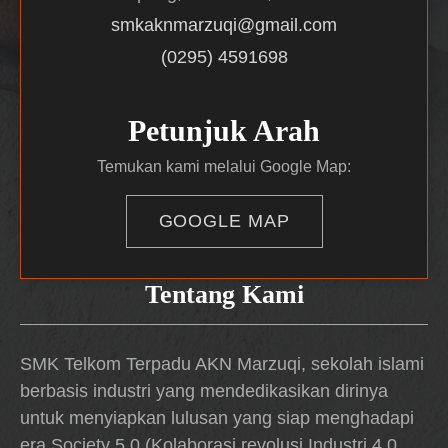
smkaknmarzuqi@gmail.com
(0295) 4591698
Petunjuk Arah
Temukan kami melalui Google Map:
GOOGLE MAP
Tentang Kami
SMK Telkom Terpadu AKN Marzuqi, sekolah islami
berbasis industri yang mendedikasikan dirinya
untuk menyiapkan lulusan yang siap menghadapi
era Society 5.0 (Kolaborasi revolusi Industri 4.0