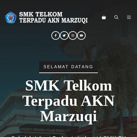
Langsung
ke
ME
isi
SELAMAT DATANG
SMK Telkom
Terpadu AKN
Marzuqi