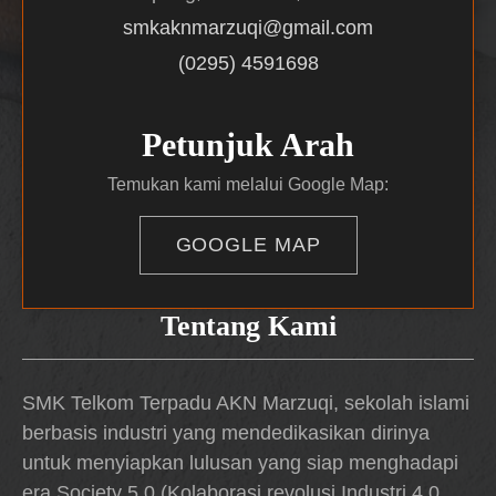
smkaknmarzuqi@gmail.com
(0295) 4591698
Petunjuk Arah
Temukan kami melalui Google Map:
GOOGLE MAP
Tentang Kami
SMK Telkom Terpadu AKN Marzuqi, sekolah islami
berbasis industri yang mendedikasikan dirinya
untuk menyiapkan lulusan yang siap menghadapi
era Society 5.0 (Kolaborasi revolusi Industri 4.0