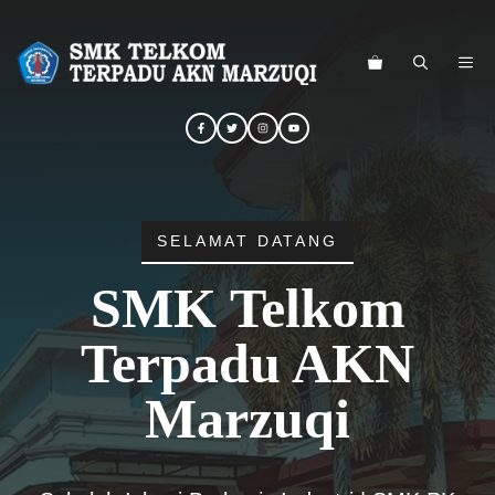
Langsung
ke
ME
isi
SELAMAT DATANG
SMK Telkom
Terpadu AKN
Marzuqi