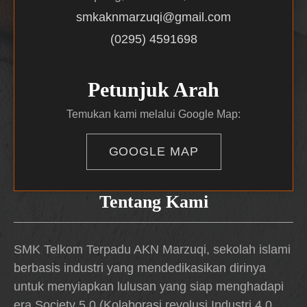
smkaknmarzuqi@gmail.com
(0295) 4591698
Petunjuk Arah
Temukan kami melalui Google Map:
GOOGLE MAP
Tentang Kami
SMK Telkom Terpadu AKN Marzuqi, sekolah islami
berbasis industri yang mendedikasikan dirinya
untuk menyiapkan lulusan yang siap menghadapi
era Society 5.0 (Kolaborasi revolusi Industri 4.0