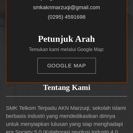
smkaknmarzuqi@gmail.com
(0295) 4591698
Petunjuk Arah
Temukan kami melalui Google Map:
GOOGLE MAP
Tentang Kami
SMK Telkom Terpadu AKN Marzuqi, sekolah islami
berbasis industri yang mendedikasikan dirinya
untuk menyiapkan lulusan yang siap menghadapi
era Society 5.0 (Kolaborasi revolusi Industri 4.0