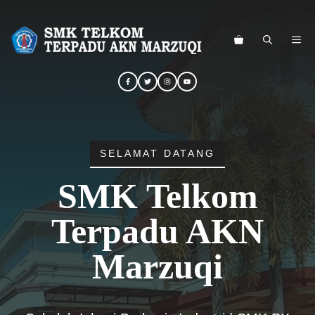
Langsung
ke
ME
isi
SELAMAT DATANG
SMK Telkom
Terpadu AKN
Marzuqi