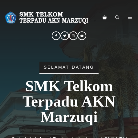
Langsung
ke
ME
isi
SELAMAT DATANG
SMK Telkom
Terpadu AKN
Marzuqi