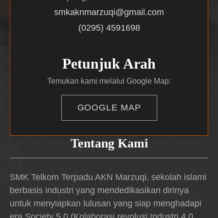
smkaknmarzuqi@gmail.com
(0295) 4591698
Petunjuk Arah
Temukan kami melalui Google Map:
GOOGLE MAP
Tentang Kami
SMK Telkom Terpadu AKN Marzuqi, sekolah islami
berbasis industri yang mendedikasikan dirinya
untuk menyiapkan lulusan yang siap menghadapi
era Society 5.0 (Kolaborasi revolusi Industri 4.0