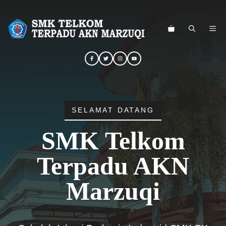
Langsung
ke
ME
isi
SELAMAT DATANG
SMK Telkom
Terpadu AKN
Marzuqi