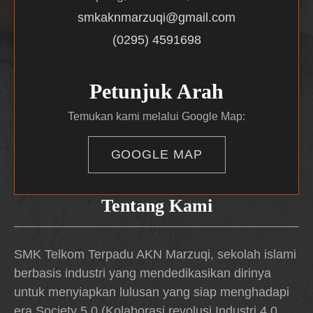
smkaknmarzuqi@gmail.com
(0295) 4591698
Petunjuk Arah
Temukan kami melalui Google Map:
GOOGLE MAP
Tentang Kami
SMK Telkom Terpadu AKN Marzuqi, sekolah islami
berbasis industri yang mendedikasikan dirinya
untuk menyiapkan lulusan yang siap menghadapi
era Society 5.0 (Kolaborasi revolusi Industri 4.0