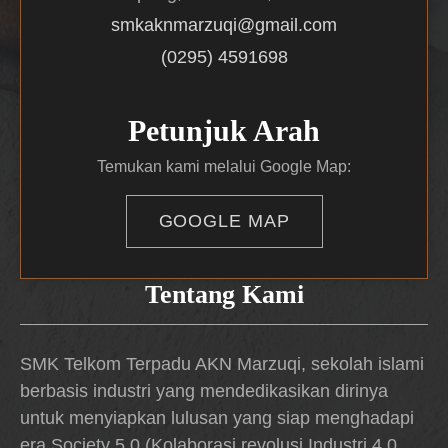
smkaknmarzuqi@gmail.com
(0295) 4591698
Petunjuk Arah
Temukan kami melalui Google Map:
GOOGLE MAP
Tentang Kami
SMK Telkom Terpadu AKN Marzuqi, sekolah islami
berbasis industri yang mendedikasikan dirinya
untuk menyiapkan lulusan yang siap menghadapi
era Society 5.0 (Kolaborasi revolusi Industri 4.0