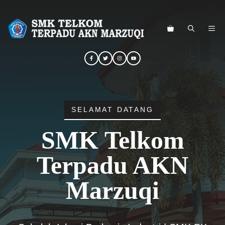
Langsung
ke
ME
isi
SELAMAT DATANG
SMK Telkom
Terpadu AKN
Marzuqi