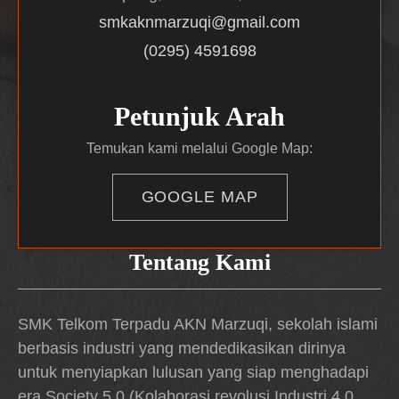
smkaknmarzuqi@gmail.com
(0295) 4591698
Petunjuk Arah
Temukan kami melalui Google Map:
GOOGLE MAP
Tentang Kami
SMK Telkom Terpadu AKN Marzuqi, sekolah islami
berbasis industri yang mendedikasikan dirinya
untuk menyiapkan lulusan yang siap menghadapi
era Society 5.0 (Kolaborasi revolusi Industri 4.0