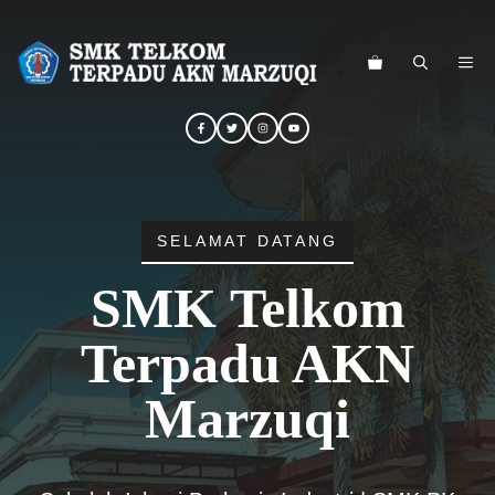
Langsung
ke
ME
isi
SELAMAT DATANG
SMK Telkom
Terpadu AKN
Marzuqi