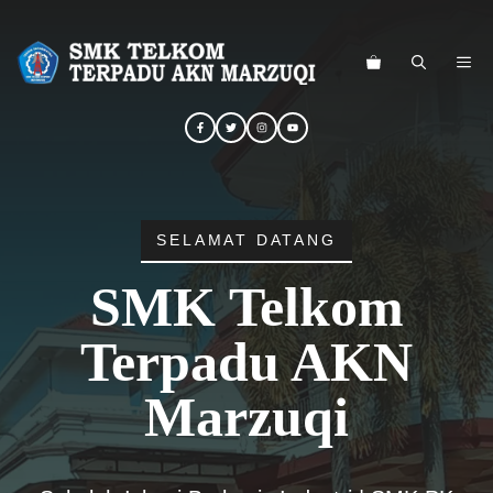
Langsung
ke
ME
isi
SELAMAT DATANG
SMK Telkom
Terpadu AKN
Marzuqi