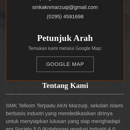
smkaknmarzuqi@gmail.com
(0295) 4591698
Petunjuk Arah
Temukan kami melalui Google Map:
GOOGLE MAP
Tentang Kami
SMK Telkom Terpadu AKN Marzuqi, sekolah islami
berbasis industri yang mendedikasikan dirinya
untuk menyiapkan lulusan yang siap menghadapi
era Society 5.0 (Kolaborasi revolusi Industri 4.0