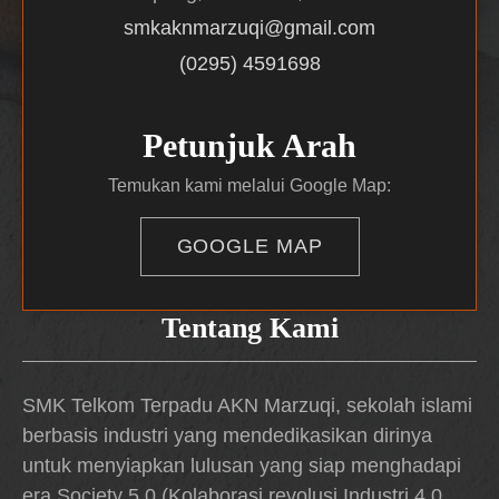
smkaknmarzuqi@gmail.com
(0295) 4591698
Petunjuk Arah
Temukan kami melalui Google Map:
GOOGLE MAP
Tentang Kami
SMK Telkom Terpadu AKN Marzuqi, sekolah islami
berbasis industri yang mendedikasikan dirinya
untuk menyiapkan lulusan yang siap menghadapi
era Society 5.0 (Kolaborasi revolusi Industri 4.0