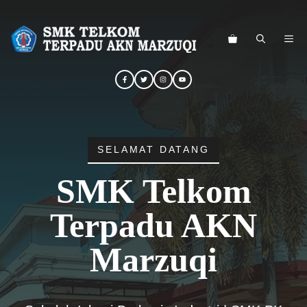
Langsung
ke
ME
isi
SELAMAT DATANG
SMK Telkom
Terpadu AKN
Marzuqi