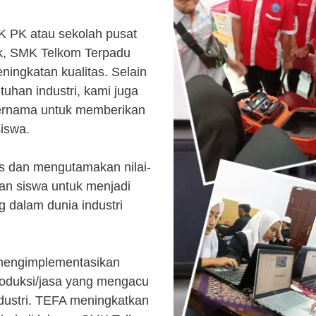
K PK atau sekolah pusat
k, SMK Telkom Terpadu
ingkatan kualitas. Selain
uhan industri, kami juga
ternama untuk memberikan
siswa.
s dan mengutamakan nilai-
kan siswa untuk menjadi
 dalam dunia industri
 mengimplementasikan
roduksi/jasa yang mengacu
ndustri. TEFA meningkatkan