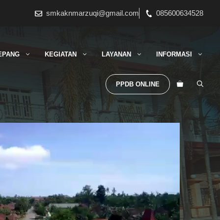
smkaknmarzuqi@gmail.com
085600634528
EPANG
KEGIATAN
LAYANAN
INFORMASI
PPDB ONLINE