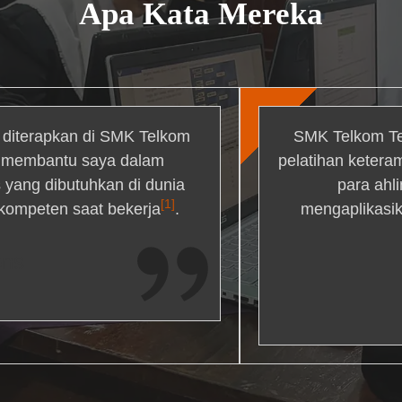
Apa Kata Mereka
g diterapkan di SMK Telkom
SMK Telkom Te
r membantu saya dalam
pelatihan ketera
yang dibutuhkan di dunia
para ahl
[1]
 kompeten saat bekerja
.
mengaplikasik
ons