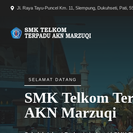
Langsung
Jl. Raya Tayu-Puncel Km. 11, Slempung, Dukuhseti, Pati, 5
ke
isi
SELAMAT DATANG
SMK Telkom Te
AKN Marzuqi