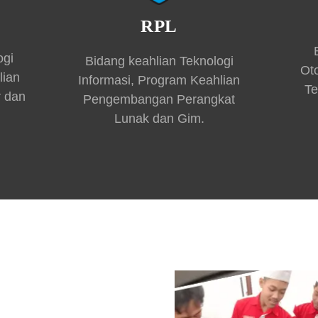
RPL
ogi
Bidang keahlian Teknologi
Ot
lian
Informasi, Program Keahlian
Te
r dan
Pengembangan Perangkat
Lunak dan Gim.