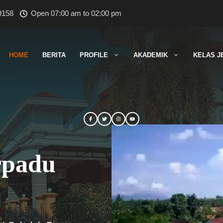
9158
Open 07:00 am to 02:00 pm
HOME
BERITA
PROFILE
AKADEMIK
KELAS J
rpadu