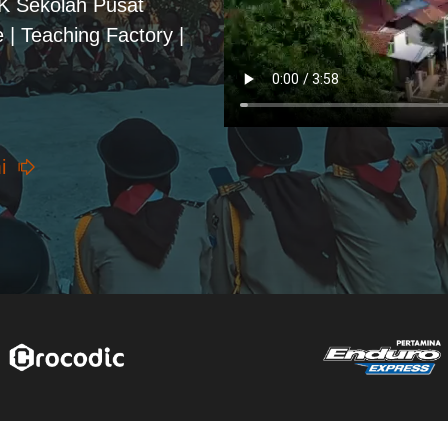
PK Sekolah Pusat
 | Teaching Factory |
i