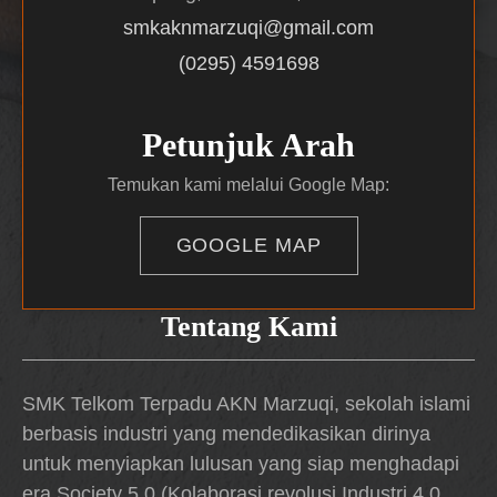
smkaknmarzuqi@gmail.com
(0295) 4591698
Petunjuk Arah
Temukan kami melalui Google Map:
GOOGLE MAP
Tentang Kami
SMK Telkom Terpadu AKN Marzuqi, sekolah islami
berbasis industri yang mendedikasikan dirinya
untuk menyiapkan lulusan yang siap menghadapi
era Society 5.0 (Kolaborasi revolusi Industri 4.0