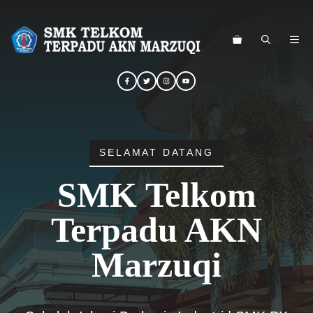
Langsung
ke
ME
isi
SELAMAT DATANG
SMK Telkom
Terpadu AKN
Marzuqi