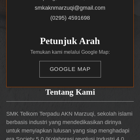
smkaknmarzuqi@gmail.com
(0295) 4591698
Petunjuk Arah
Temukan kami melalui Google Map:
GOOGLE MAP
Tentang Kami
SMK Telkom Terpadu AKN Marzuqi, sekolah islami
berbasis industri yang mendedikasikan dirinya
untuk menyiapkan lulusan yang siap menghadapi
era Society 5.0 (Kolaborasi revolusi Industri 4.0