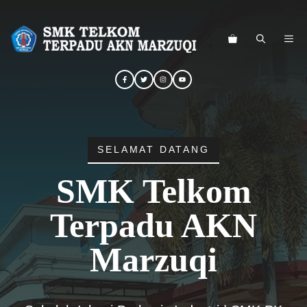
Langsung
ke
ME
isi
SELAMAT DATANG
SMK Telkom
Terpadu AKN
Marzuqi