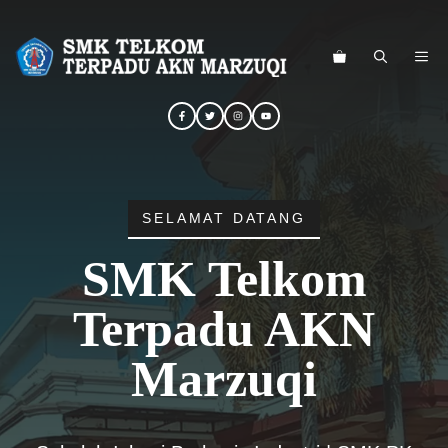
Langsung
ke
ME
isi
SELAMAT DATANG
SMK Telkom
Terpadu AKN
Marzuqi