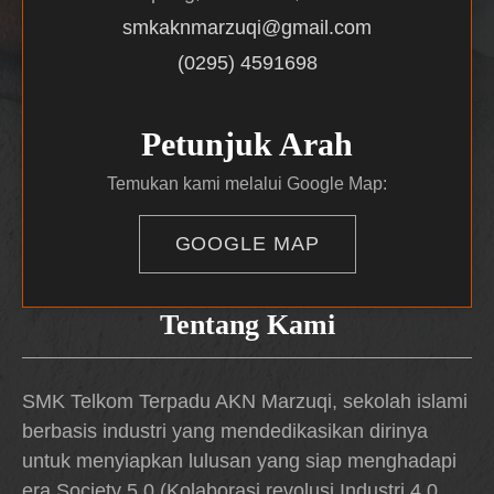
smkaknmarzuqi@gmail.com
(0295) 4591698
Petunjuk Arah
Temukan kami melalui Google Map:
GOOGLE MAP
Tentang Kami
SMK Telkom Terpadu AKN Marzuqi, sekolah islami
berbasis industri yang mendedikasikan dirinya
untuk menyiapkan lulusan yang siap menghadapi
era Society 5.0 (Kolaborasi revolusi Industri 4.0