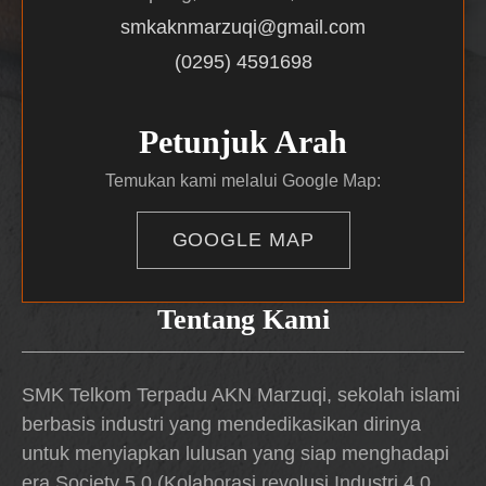
smkaknmarzuqi@gmail.com
(0295) 4591698
Petunjuk Arah
Temukan kami melalui Google Map:
GOOGLE MAP
Tentang Kami
SMK Telkom Terpadu AKN Marzuqi, sekolah islami
berbasis industri yang mendedikasikan dirinya
untuk menyiapkan lulusan yang siap menghadapi
era Society 5.0 (Kolaborasi revolusi Industri 4.0