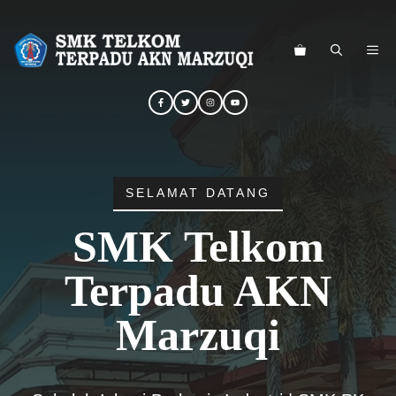
Langsung
ke
ME
isi
SELAMAT DATANG
SMK Telkom
Terpadu AKN
Marzuqi