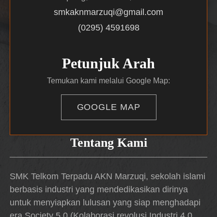
smkaknmarzuqi@gmail.com
(0295) 4591698
Petunjuk Arah
Temukan kami melalui Google Map:
GOOGLE MAP
Tentang Kami
SMK Telkom Terpadu AKN Marzuqi, sekolah islami
berbasis industri yang mendedikasikan dirinya
untuk menyiapkan lulusan yang siap menghadapi
era Society 5.0 (Kolaborasi revolusi Industri 4.0