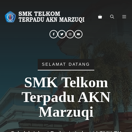
Langsung
ke
ME
isi
SELAMAT DATANG
SMK Telkom
Terpadu AKN
Marzuqi