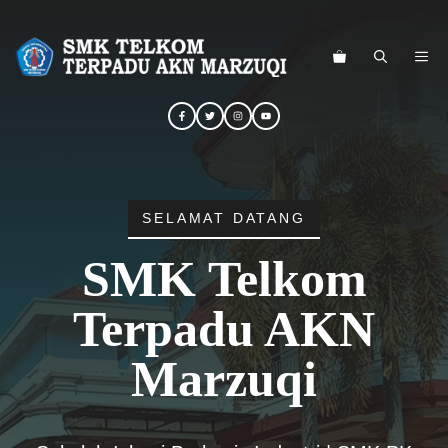
Langsung
ke
ME
isi
SELAMAT DATANG
SMK Telkom
Terpadu AKN
Marzuqi