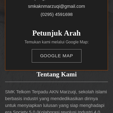
smkaknmarzuqi@gmail.com
(0295) 4591698
Petunjuk Arah
Temukan kami melalui Google Map:
GOOGLE MAP
Tentang Kami
SMK Telkom Terpadu AKN Marzuqi, sekolah islami
berbasis industri yang mendedikasikan dirinya
untuk menyiapkan lulusan yang siap menghadapi
era Society 5.0 (Kolaborasi revolusi Industri 4.0