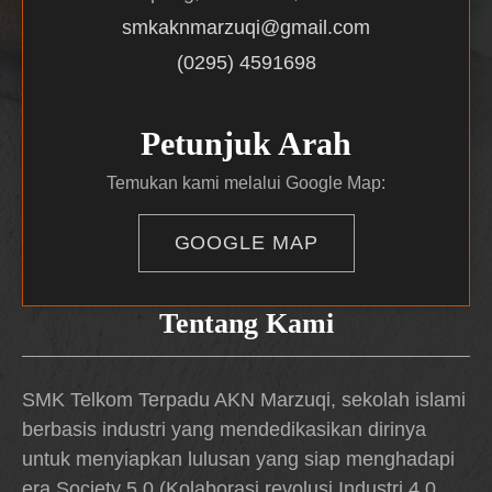
smkaknmarzuqi@gmail.com
(0295) 4591698
Petunjuk Arah
Temukan kami melalui Google Map:
GOOGLE MAP
Tentang Kami
SMK Telkom Terpadu AKN Marzuqi, sekolah islami
berbasis industri yang mendedikasikan dirinya
untuk menyiapkan lulusan yang siap menghadapi
era Society 5.0 (Kolaborasi revolusi Industri 4.0