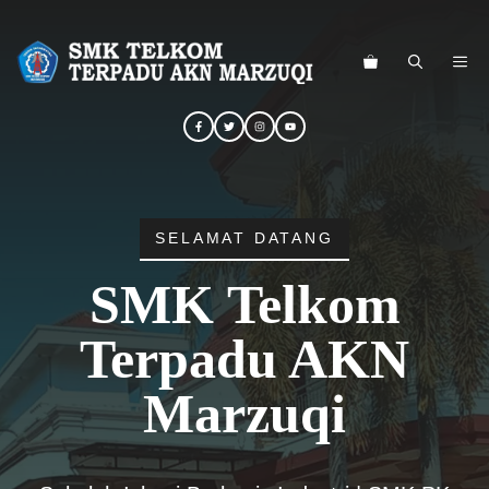
Langsung
ke
ME
isi
SELAMAT DATANG
SMK Telkom
Terpadu AKN
Marzuqi