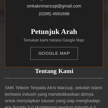
smkaknmarzuqi@gmail.com
(0295) 4591698
Petunjuk Arah
Temukan kami melalui Google Map:
GOOGLE MAP
Tentang Kami
SMK Telkom Terpadu AKN Marzuqi, sekolah islami
berbasis industri yang mendedikasikan dirinya
untuk menyiapkan lulusan yang siap menghadapi
era Society 5.0 (Kolaborasi revolusi Industri 4.0