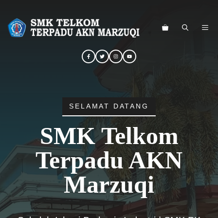
Langsung
ke
ME
isi
SELAMAT DATANG
SMK Telkom
Terpadu AKN
Marzuqi