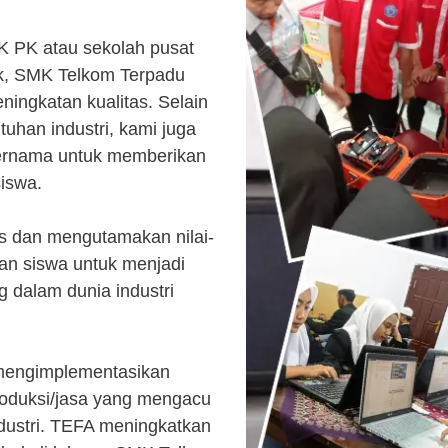
K PK atau sekolah pusat
k, SMK Telkom Terpadu
ingkatan kualitas. Selain
uhan industri, kami juga
ternama untuk memberikan
siswa.
s dan mengutamakan nilai-
kan siswa untuk menjadi
 dalam dunia industri
 mengimplementasikan
roduksi/jasa yang mengacu
ndustri. TEFA meningkatkan