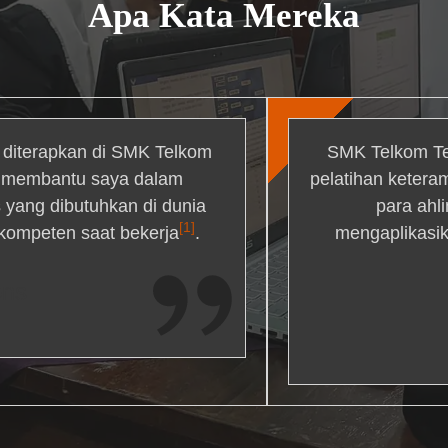
Apa Kata Mereka
g diterapkan di SMK Telkom
SMK Telkom Te
r membantu saya dalam
pelatihan ketera
yang dibutuhkan di dunia
para ahl
[1]
 kompeten saat bekerja
.
mengaplikasik
ons