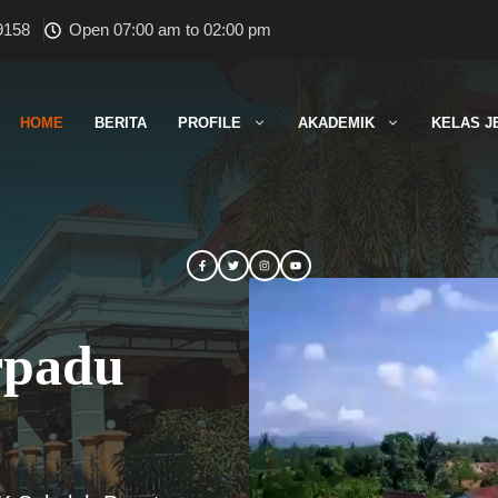
9158
Open 07:00 am to 02:00 pm
HOME
BERITA
PROFILE
AKADEMIK
KELAS J
rpadu