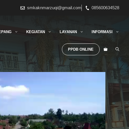
smkaknmarzuqi@gmail.com
085600634528
EPANG
KEGIATAN
LAYANAN
INFORMASI
PPDB ONLINE