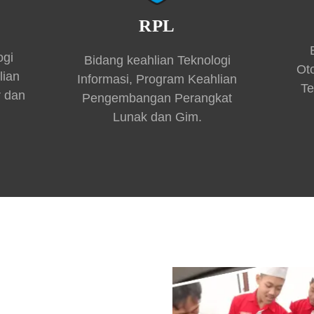
RPL
ogi
Bidang keahlian Teknologi
Ot
lian
Informasi, Program Keahlian
Te
r dan
Pengembangan Perangkat
Lunak dan Gim.