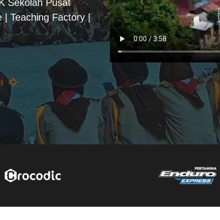
PK Sekolah Pusat
 | Teaching Factory |
i