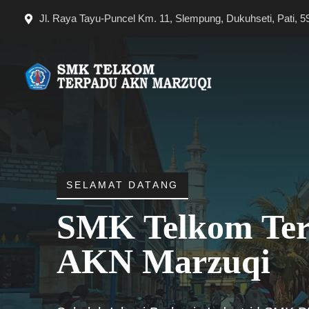
Langsung
Jl. Raya Tayu-Puncel Km. 11, Slempung, Dukuhseti, Pati, 5
ke
isi
SELAMAT DATANG
SMK Telkom Te
AKN Marzuqi