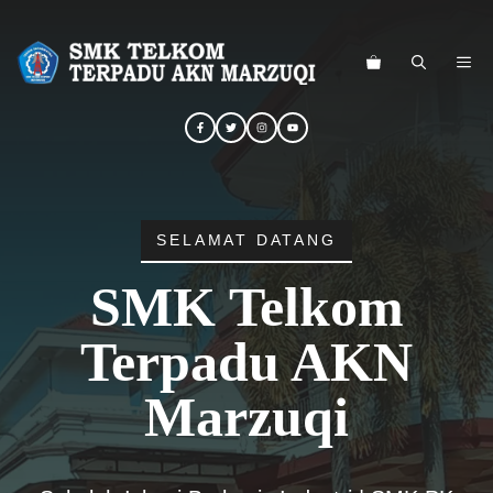
Langsung
ke
ME
isi
SELAMAT DATANG
SMK Telkom
Terpadu AKN
Marzuqi