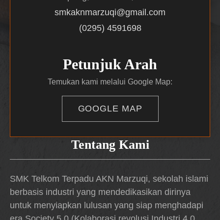
smkaknmarzuqi@gmail.com
(0295) 4591698
Petunjuk Arah
Temukan kami melalui Google Map:
GOOGLE MAP
Tentang Kami
SMK Telkom Terpadu AKN Marzuqi, sekolah islami
berbasis industri yang mendedikasikan dirinya
untuk menyiapkan lulusan yang siap menghadapi
era Society 5.0 (Kolaborasi revolusi Industri 4.0