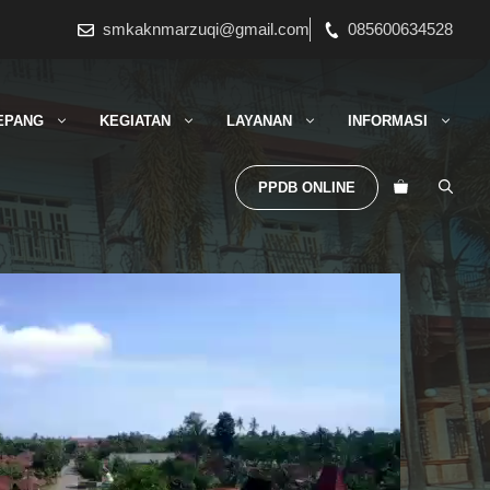
smkaknmarzuqi@gmail.com
085600634528
EPANG
KEGIATAN
LAYANAN
INFORMASI
PPDB ONLINE