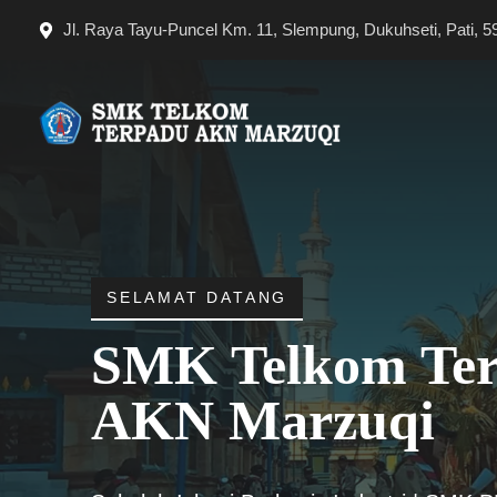
Langsung
Jl. Raya Tayu-Puncel Km. 11, Slempung, Dukuhseti, Pati, 5
ke
isi
SELAMAT DATANG
SMK Telkom Te
AKN Marzuqi