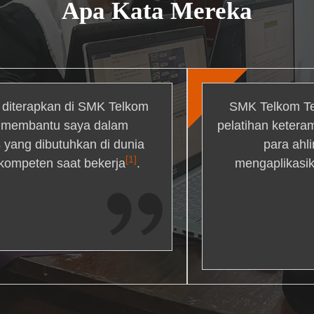
Apa Kata Mereka
g diterapkan di SMK Telkom
SMK Telkom Te
r membantu saya dalam
pelatihan ketera
yang dibutuhkan di dunia
para ahl
[1]
 kompeten saat bekerja
.
mengaplikasik
ons