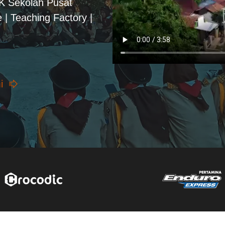
PK Sekolah Pusat
 | Teaching Factory |
i