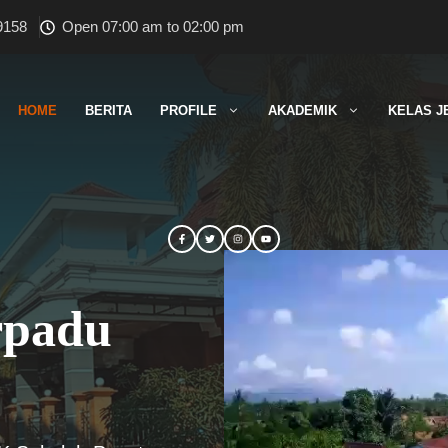
9158
Open 07:00 am to 02:00 pm
HOME
BERITA
PROFILE
AKADEMIK
KELAS J
rpadu