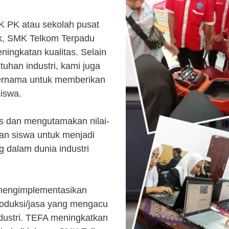
K PK atau sekolah pusat
k, SMK Telkom Terpadu
ingkatan kualitas. Selain
uhan industri, kami juga
ternama untuk memberikan
siswa.
s dan mengutamakan nilai-
kan siswa untuk menjadi
 dalam dunia industri
 mengimplementasikan
roduksi/jasa yang mengacu
ndustri. TEFA meningkatkan