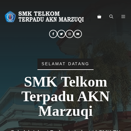
Langsung
ke
ME
isi
SELAMAT DATANG
SMK Telkom
Terpadu AKN
Marzuqi