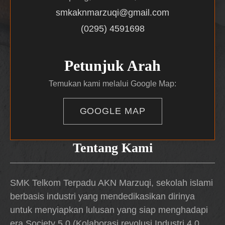
smkaknmarzuqi@gmail.com
(0295) 4591698
Petunjuk Arah
Temukan kami melalui Google Map:
GOOGLE MAP
Tentang Kami
SMK Telkom Terpadu AKN Marzuqi, sekolah islami
berbasis industri yang mendedikasikan dirinya
untuk menyiapkan lulusan yang siap menghadapi
era Society 5.0 (Kolaborasi revolusi Industri 4.0