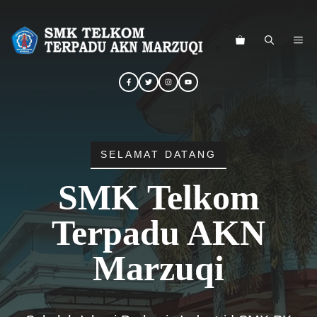
Langsung
ke
ME
isi
SELAMAT DATANG
SMK Telkom
Terpadu AKN
Marzuqi