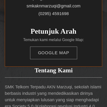
smkaknmarzuqi@gmail.com
(0295) 4591698
Petunjuk Arah
Temukan kami melalui Google Map:
GOOGLE MAP
Tentang Kami
SMK Telkom Terpadu AKN Marzuqi, sekolah islami
berbasis industri yang mendedikasikan dirinya
untuk menyiapkan lulusan yang siap menghadapi
era Society 5.0 (Kolaborasi revolusi Industri 4.0