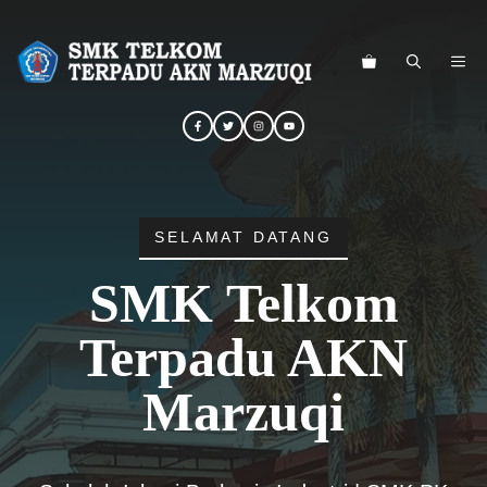
Langsung
ke
ME
isi
SELAMAT DATANG
SMK Telkom
Terpadu AKN
Marzuqi