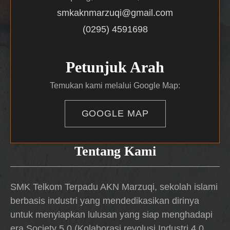
smkaknmarzuqi@gmail.com
(0295) 4591698
Petunjuk Arah
Temukan kami melalui Google Map:
GOOGLE MAP
Tentang Kami
SMK Telkom Terpadu AKN Marzuqi, sekolah islami
berbasis industri yang mendedikasikan dirinya
untuk menyiapkan lulusan yang siap menghadapi
era Society 5.0 (Kolaborasi revolusi Industri 4.0