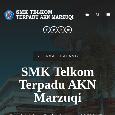
Langsung
ke
ME
isi
SELAMAT DATANG
SMK Telkom
Terpadu AKN
Marzuqi