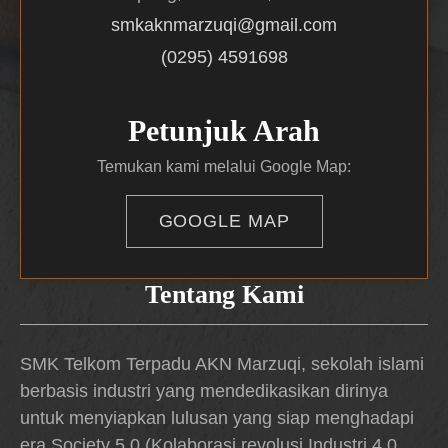
smkaknmarzuqi@gmail.com
(0295) 4591698
Petunjuk Arah
Temukan kami melalui Google Map:
GOOGLE MAP
Tentang Kami
SMK Telkom Terpadu AKN Marzuqi, sekolah islami
berbasis industri yang mendedikasikan dirinya
untuk menyiapkan lulusan yang siap menghadapi
era Society 5.0 (Kolaborasi revolusi Industri 4.0