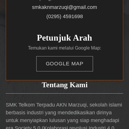
smkaknmarzuqi@gmail.com
(0295) 4591698
Petunjuk Arah
Temukan kami melalui Google Map:
GOOGLE MAP
Tentang Kami
SMK Telkom Terpadu AKN Marzuqi, sekolah islami
berbasis industri yang mendedikasikan dirinya
untuk menyiapkan lulusan yang siap menghadapi
era Society 5.0 (Kolaborasi revolusi Industri 4.0