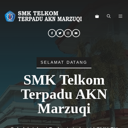
Langsung
ke
ME
isi
SELAMAT DATANG
SMK Telkom
Terpadu AKN
Marzuqi