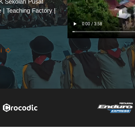
PK Sekolah Pusat
 | Teaching Factory |
i