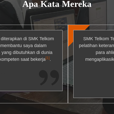
Apa Kata Mereka
g diterapkan di SMK Telkom
SMK Telkom Te
r membantu saya dalam
pelatihan ketera
yang dibutuhkan di dunia
para ahl
[1]
 kompeten saat bekerja
.
mengaplikasik
ons