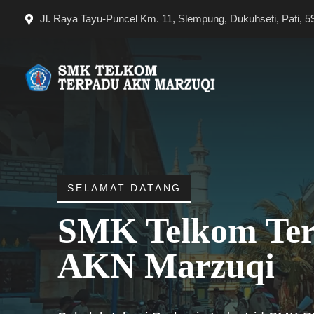
Langsung
Jl. Raya Tayu-Puncel Km. 11, Slempung, Dukuhseti, Pati, 5
ke
isi
SELAMAT DATANG
SMK Telkom Te
AKN Marzuqi