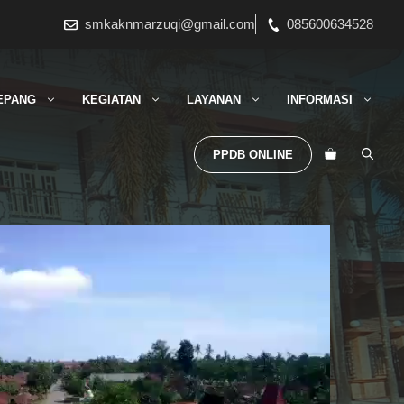
smkaknmarzuqi@gmail.com
085600634528
EPANG
KEGIATAN
LAYANAN
INFORMASI
PPDB ONLINE