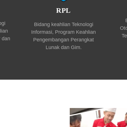
RPL
ogi
Bidang keahlian Teknologi
Ot
lian
Informasi, Program Keahlian
Te
r dan
Pengembangan Perangkat
Lunak dan Gim.