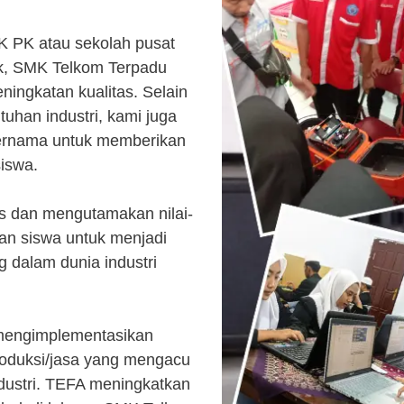
K PK atau sekolah pusat
k, SMK Telkom Terpadu
ingkatan kualitas. Selain
uhan industri, kami juga
ternama untuk memberikan
siswa.
s dan mengutamakan nilai-
kan siswa untuk menjadi
 dalam dunia industri
 mengimplementasikan
roduksi/jasa yang mengacu
ndustri. TEFA meningkatkan