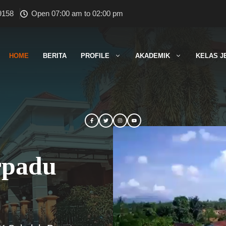
9158
Open 07:00 am to 02:00 pm
HOME
BERITA
PROFILE
AKADEMIK
KELAS J
rpadu