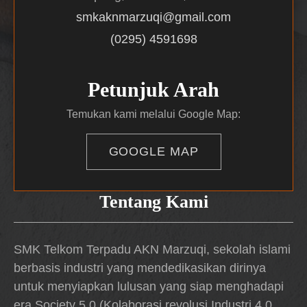
smkaknmarzuqi@gmail.com
(0295) 4591698
Petunjuk Arah
Temukan kami melalui Google Map:
GOOGLE MAP
Tentang Kami
SMK Telkom Terpadu AKN Marzuqi, sekolah islami
berbasis industri yang mendedikasikan dirinya
untuk menyiapkan lulusan yang siap menghadapi
era Society 5.0 (Kolaborasi revolusi Industri 4.0