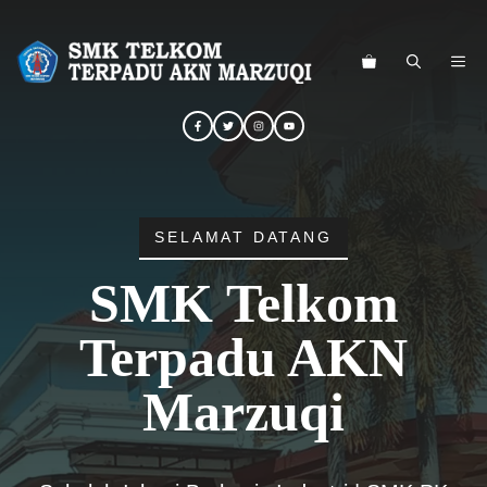
Langsung
ke
ME
isi
SELAMAT DATANG
SMK Telkom
Terpadu AKN
Marzuqi