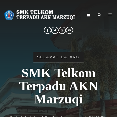
Langsung
ke
ME
isi
SELAMAT DATANG
SMK Telkom
Terpadu AKN
Marzuqi