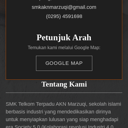
smkaknmarzuqi@gmail.com
(0295) 4591698
Petunjuk Arah
Temukan kami melalui Google Map:
GOOGLE MAP
Tentang Kami
SMK Telkom Terpadu AKN Marzuqi, sekolah islami
berbasis industri yang mendedikasikan dirinya
untuk menyiapkan lulusan yang siap menghadapi
era Society 5.0 (Kolaborasi revolusi Industri 4.0