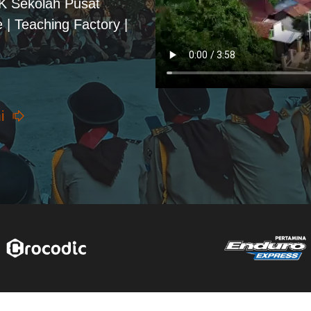
PK Sekolah Pusat
 | Teaching Factory |
i