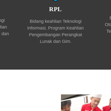
RPL
ogi
Bidang keahlian Teknologi
Ot
lian
Informasi, Program Keahlian
Te
r dan
Pengembangan Perangkat
Lunak dan Gim.