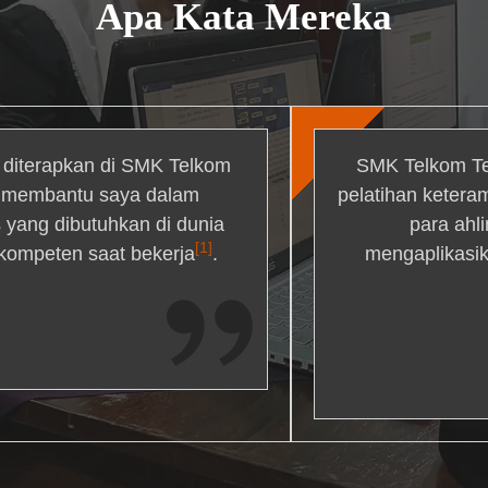
Apa Kata Mereka
g diterapkan di SMK Telkom
SMK Telkom Te
r membantu saya dalam
pelatihan ketera
yang dibutuhkan di dunia
para ahl
[1]
 kompeten saat bekerja
.
mengaplikasik
ons