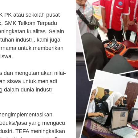
K PK atau sekolah pusat
k, SMK Telkom Terpadu
ingkatan kualitas. Selain
uhan industri, kami juga
ternama untuk memberikan
siswa.
s dan mengutamakan nilai-
kan siswa untuk menjadi
 dalam dunia industri
 mengimplementasikan
roduksi/jasa yang mengacu
ndustri. TEFA meningkatkan