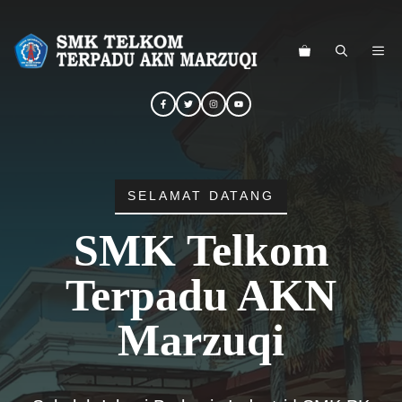
Langsung
ke
ME
isi
SELAMAT DATANG
SMK Telkom
Terpadu AKN
Marzuqi