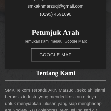
smkaknmarzuqi@gmail.com
(0295) 4591698
Petunjuk Arah
Temukan kami melalui Google Map:
GOOGLE MAP
Tentang Kami
SMK Telkom Terpadu AKN Marzuqi, sekolah islami
berbasis industri yang mendedikasikan dirinya
untuk menyiapkan lulusan yang siap menghadapi
era Society 5.0 (Kolaborasi revolusi Industri 4.0