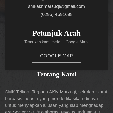
smkaknmarzuqi@gmail.com
(0295) 4591698
Petunjuk Arah
Temukan kami melalui Google Map:
GOOGLE MAP
Tentang Kami
SMK Telkom Terpadu AKN Marzuqi, sekolah islami
berbasis industri yang mendedikasikan dirinya
untuk menyiapkan lulusan yang siap menghadapi
era Society 5.0 (Kolaborasi revolusi Industri 4.0