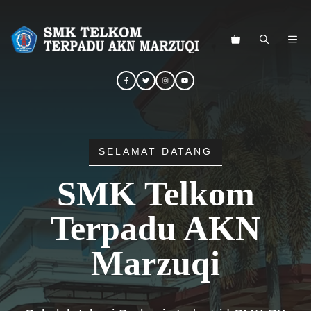
Langsung
ke
ME
isi
SELAMAT DATANG
SMK Telkom
Terpadu AKN
Marzuqi