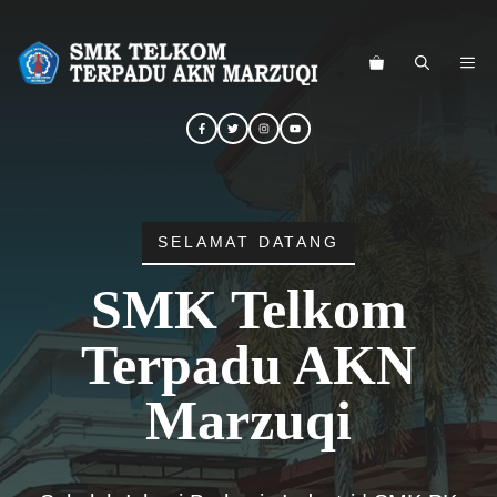
Langsung
ke
ME
isi
SELAMAT DATANG
SMK Telkom
Terpadu AKN
Marzuqi