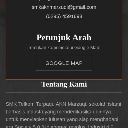
smkaknmarzuqi@gmail.com
(0295) 4591698
Petunjuk Arah
Temukan kami melalui Google Map:
GOOGLE MAP
Tentang Kami
SMK Telkom Terpadu AKN Marzuqi, sekolah islami
berbasis industri yang mendedikasikan dirinya
untuk menyiapkan lulusan yang siap menghadapi
era Society 5.0 (Kolaborasi revolusi Industri 4.0