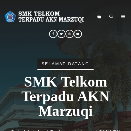
Langsung
ke
ME
isi
SELAMAT DATANG
SMK Telkom
Terpadu AKN
Marzuqi