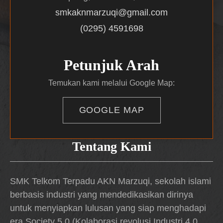
smkaknmarzuqi@gmail.com
(0295) 4591698
Petunjuk Arah
Temukan kami melalui Google Map:
GOOGLE MAP
Tentang Kami
SMK Telkom Terpadu AKN Marzuqi, sekolah islami
berbasis industri yang mendedikasikan dirinya
untuk menyiapkan lulusan yang siap menghadapi
era Society 5.0 (Kolaborasi revolusi Industri 4.0