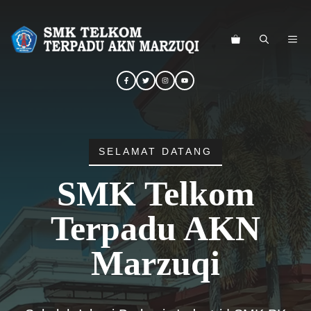
Langsung
ke
ME
isi
SELAMAT DATANG
SMK Telkom
Terpadu AKN
Marzuqi