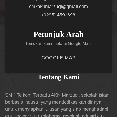
smkaknmarzuqi@gmail.com
(0295) 4591698
Petunjuk Arah
Temukan kami melalui Google Map:
GOOGLE MAP
Tentang Kami
SMK Telkom Terpadu AKN Marzuqi, sekolah islami
berbasis industri yang mendedikasikan dirinya
untuk menyiapkan lulusan yang siap menghadapi
era Society 5.0 (Kolaborasi revolusi Industri 4.0