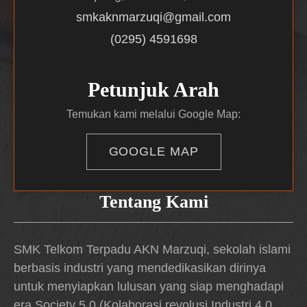
smkaknmarzuqi@gmail.com
(0295) 4591698
Petunjuk Arah
Temukan kami melalui Google Map:
GOOGLE MAP
Tentang Kami
SMK Telkom Terpadu AKN Marzuqi, sekolah islami
berbasis industri yang mendedikasikan dirinya
untuk menyiapkan lulusan yang siap menghadapi
era Society 5.0 (Kolaborasi revolusi Industri 4.0