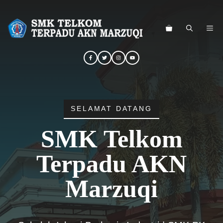
Langsung
ke
ME
isi
SELAMAT DATANG
SMK Telkom
Terpadu AKN
Marzuqi