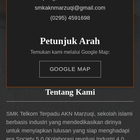
smkaknmarzuqi@gmail.com
(0295) 4591698
Petunjuk Arah
Temukan kami melalui Google Map:
GOOGLE MAP
Tentang Kami
SMK Telkom Terpadu AKN Marzuqi, sekolah islami
berbasis industri yang mendedikasikan dirinya
untuk menyiapkan lulusan yang siap menghadapi
era Society 5.0 (Kolaborasi revolusi Industri 4.0