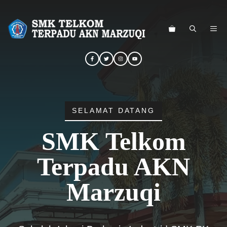
Langsung
ke
ME
isi
SELAMAT DATANG
SMK Telkom
Terpadu AKN
Marzuqi