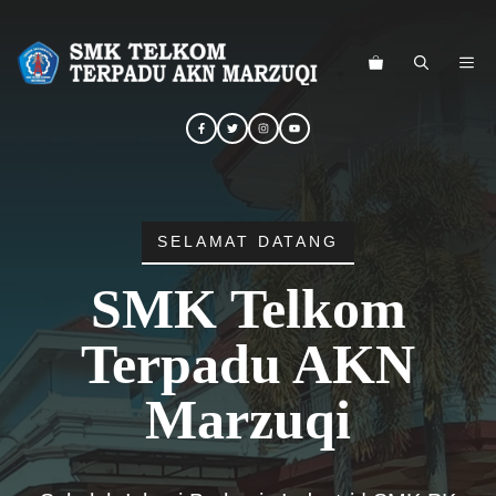
Langsung
ke
ME
isi
SELAMAT DATANG
SMK Telkom
Terpadu AKN
Marzuqi