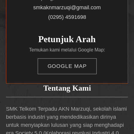
smkaknmarzuqi@gmail.com
(0295) 4591698
Petunjuk Arah
Temukan kami melalui Google Map:
GOOGLE MAP
Tentang Kami
SMK Telkom Terpadu AKN Marzuqi, sekolah islami
berbasis industri yang mendedikasikan dirinya
untuk menyiapkan lulusan yang siap menghadapi
era Society 5.0 (Kolaborasi revolusi Industri 4.0