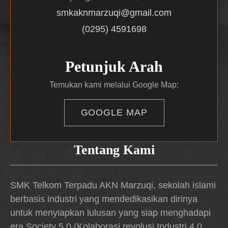
smkaknmarzuqi@gmail.com
(0295) 4591698
Petunjuk Arah
Temukan kami melalui Google Map:
GOOGLE MAP
Tentang Kami
SMK Telkom Terpadu AKN Marzuqi, sekolah islami
berbasis industri yang mendedikasikan dirinya
untuk menyiapkan lulusan yang siap menghadapi
era Society 5.0 (Kolaborasi revolusi Industri 4.0