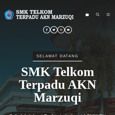
Langsung
ke
ME
isi
SELAMAT DATANG
SMK Telkom
Terpadu AKN
Marzuqi