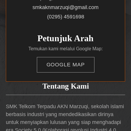
smkaknmarzuqi@gmail.com
(0295) 4591698
Petunjuk Arah
Temukan kami melalui Google Map:
GOOGLE MAP
Tentang Kami
SMK Telkom Terpadu AKN Marzuqi, sekolah islami
berbasis industri yang mendedikasikan dirinya
untuk menyiapkan lulusan yang siap menghadapi
era Society 5.0 (Kolaborasi revolusi Industri 4.0