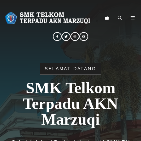
Langsung
ke
ME
isi
SELAMAT DATANG
SMK Telkom
Terpadu AKN
Marzuqi