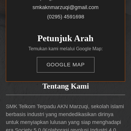
smkaknmarzuqi@gmail.com
(0295) 4591698
Petunjuk Arah
Temukan kami melalui Google Map:
GOOGLE MAP
Tentang Kami
SMK Telkom Terpadu AKN Marzuqi, sekolah islami
berbasis industri yang mendedikasikan dirinya
untuk menyiapkan lulusan yang siap menghadapi
era Society 5.0 (Kolaborasi revolusi Industri 4.0