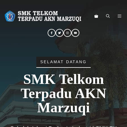
Langsung
ke
ME
isi
SELAMAT DATANG
SMK Telkom
Terpadu AKN
Marzuqi