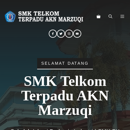
Langsung
ke
ME
isi
SELAMAT DATANG
SMK Telkom
Terpadu AKN
Marzuqi