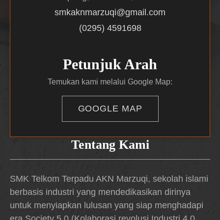
smkaknmarzuqi@gmail.com
(0295) 4591698
Petunjuk Arah
Temukan kami melalui Google Map:
GOOGLE MAP
Tentang Kami
SMK Telkom Terpadu AKN Marzuqi, sekolah islami
berbasis industri yang mendedikasikan dirinya
untuk menyiapkan lulusan yang siap menghadapi
era Society 5.0 (Kolaborasi revolusi Industri 4.0