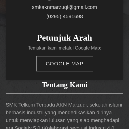
smkaknmarzuqi@gmail.com
(0295) 4591698
Petunjuk Arah
Temukan kami melalui Google Map:
GOOGLE MAP
Tentang Kami
SMK Telkom Terpadu AKN Marzuqi, sekolah islami
berbasis industri yang mendedikasikan dirinya
untuk menyiapkan lulusan yang siap menghadapi
era Society 5.0 (Kolaborasi revolusi Industri 4.0