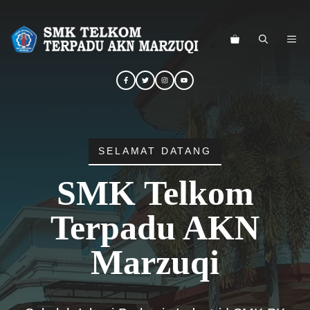
Langsung
ke
ME
isi
SELAMAT DATANG
SMK Telkom
Terpadu AKN
Marzuqi