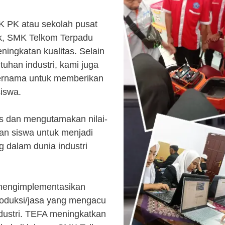
K PK atau sekolah pusat
k, SMK Telkom Terpadu
ingkatan kualitas. Selain
uhan industri, kami juga
ternama untuk memberikan
siswa.
s dan mengutamakan nilai-
kan siswa untuk menjadi
 dalam dunia industri
 mengimplementasikan
roduksi/jasa yang mengacu
ndustri. TEFA meningkatkan