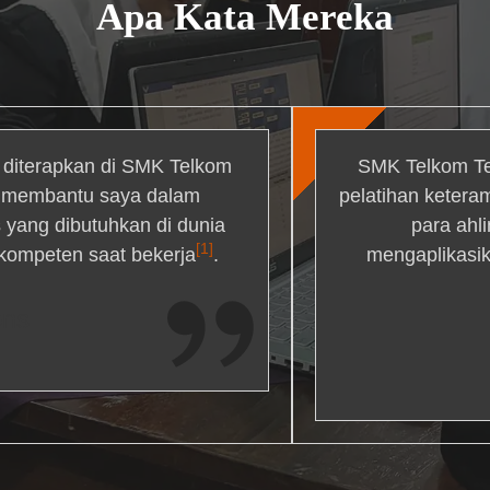
Apa Kata Mereka
g diterapkan di SMK Telkom
SMK Telkom Te
r membantu saya dalam
pelatihan ketera
yang dibutuhkan di dunia
para ahl
[1]
 kompeten saat bekerja
.
mengaplikasik
ons