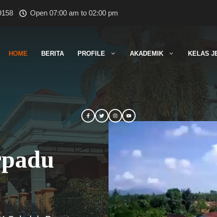
9158
Open 07:00 am to 02:00 pm
HOME
BERITA
PROFILE
AKADEMIK
KELAS J
rpadu