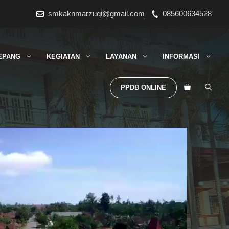
smkaknmarzuqi@gmail.com
085600634528
EPANG
KEGIATAN
LAYANAN
INFORMASI
PPDB ONLINE