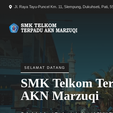
Langsung
Jl. Raya Tayu-Puncel Km. 11, Slempung, Dukuhseti, Pati, 5
ke
isi
SELAMAT DATANG
SMK Telkom Te
AKN Marzuqi