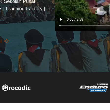
PK Sekolah Pusat
 | Teaching Factory |
i