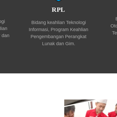
RPL
ogi
Bidang keahlian Teknologi
Ot
lian
Informasi, Program Keahlian
Te
r dan
Pengembangan Perangkat
Lunak dan Gim.